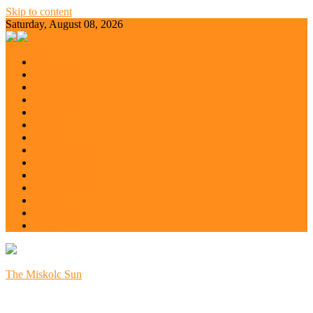
Skip to content
Saturday, August 08, 2026
All
Balaton
Budapest
Debrecen
Eger
Europe
Győr
Kecskemét
Miskolc
Nyíregyháza
Pécs
Szeged
Szoboszló
Szolnok
The Miskolc Sun