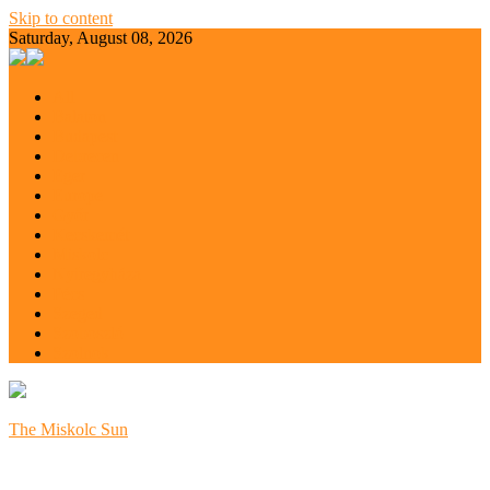
Skip to content
Saturday, August 08, 2026
All
Balaton
Budapest
Debrecen
Eger
Europe
Győr
Kecskemét
Miskolc
Nyíregyháza
Pécs
Szeged
Szoboszló
Szolnok
The Miskolc Sun