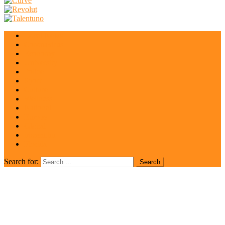
Local News
Coronavirus
Economy
University
Police
Sport
Culture
Wellness
National
Europe
Global
irisrent.hu
Florida
Search for: