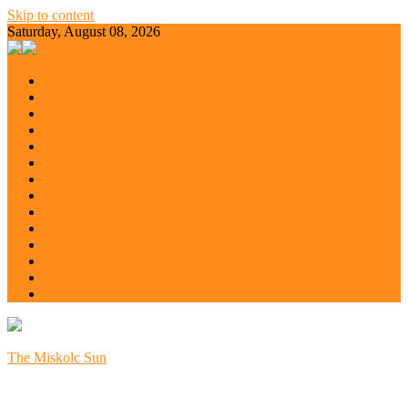
Skip to content
Saturday, August 08, 2026
All
Balaton
Budapest
Debrecen
Eger
Europe
Győr
Kecskemét
Miskolc
Nyíregyháza
Pécs
Szeged
Szoboszló
Szolnok
The Miskolc Sun